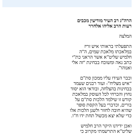
הרה”ג רב העיר מודיעין מכבים
רעות הרב אליהו אלחרר
המלצה
התפעלתי בראותי איש זריז
במלאכתו מלאכת שמים, ה”ה
חלמיש שליט”א אשר הראני כת”י
כתב נאה ומשובח בבחינת “זה אלי
ואנוהו”.
וכבר העידו עליו ממכון סת”ם
“איש מצליח”- ועוד רבנים שעמד
בבחינות בהצלחה, ובודאי הוא יסוד
נחוץ והכרחי לכל העוסק במלאכת
קודש זו שילמד הלכות סת”ם על
בורים, וכדברי בעל הקסת סופר
שהיא חובה לחזור ולשנן הלכות אלו
כדי שלא יצא מכשול תחת ידו ח”ו.
ואכן ידידנו היקר הרב חלמיש
שליט”א התרשמתי מקרוב כי