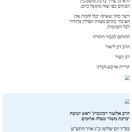
ללא כל צורך בדבק מועט בין
הבתים כפי שזה מקובל כיום.
וישר כחך שאתה יכול לזכות את
הציבור בקיום מצוות תפילין בהידור
לכל השיטות.
החותם לכבוד התורה
הרב דב ליאור
רב העיר
קריית ארבע-חברון
הרב אליעזר רבינוביץ’ ראש ישיבת
‘ברכת משה’ מעלה אדומים
בס”ד יום שלישי כ”ג אדר התש”ע