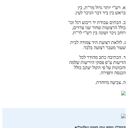
א. רש”י יותר גדול מר”ת, בין
בראש בין ביד דבר הניכר לעין.
ב. הבתים עבודת יד ריבוע רגל וכו’
כולל הרצועות שחור שני צדדים,
רוחב ניכר ושונה בין רש”י לר”ת.
ג. לולאת רצועת היד צמודה לבית
שעור מעבר רצועה בלבד.
ד. הכתיבה כתב מהודר לכל
הדיעות ע”פ פסקי היריעות שלמה
והכוונות על פי הקול יעקב כולל
הכנסה ותפירה.
ה. צביעה מיוחדת.
הרה”ג יוסף צבי רימון שליט”א