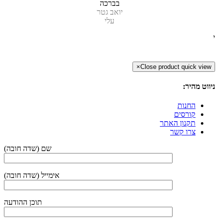
בברכה
יואב גטר
עלי
י
×
Close product quick view
ניווט מהיר:
החנות
קורסים
תקנון האתר
צרו קשר
(שם (שדה חובה
(אימייל (שדה חובה
תוכן ההודעה