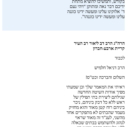
בקודש, ותמשיכו להוציא מתחת
ידיכם דבר נאה ומתוקן “ויהי נעם
ד’ אלוקינו עלינו ומעשה ידינו כוננה
עלינו ומעשה ידינו כוננהו”.
הרה”ג הרב דב ליאור רב העיר
קריית ארבע-חברון
לכבוד
הרב דניאל חלמיש
השלום והברכה וכט”ס!
ראיתי את המאמר שלך וכן שמעתי
מפיך אודות השיטה החדשה
שגילתם ליצירת בתי תפילין של
ראש ללא כל דבק ביניהם, ניכר
ביניהם רוח קטן מאוד והוא מחזיק
מעמד שהבתים לא מתפקרים אחד
מהשני, לענ”ד זה מאוד שראוי
לנהוג ולהשתמש בבתים שכאלה