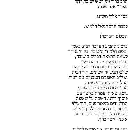
הרב ברוך גיגי ראש ישיבת “הר
עציון” אלון שבות
בס”ד אלול תש”ע
לכבוד הרב דניאל חלמיש,
השלום והברכה!
ברצוני להביע הערכה רבה, בשמי
ובשם תלמידי הישיבה, על היענותך
לשאת הרצאת דברים בישיבה,
אודות תהליך ייצור התפילין.
בהרצאתך זו פרסת כיד אמן, את
שלבי העשייה השונים, תוך הצגה
ושילוב האופנים הטכניים עם דעות
ההלכה השונות והשאלות
ההלכתיות המתחדשות שהזמן
גרמן, שאיתן עמדת בקשר עם
פוסקי דורנו. השבת על שאלות
התלמידים במאור פנים, תוך גילוי
בקיאות רבה והכל בלשון בהירה
ובנועם הליכותיך, דבר דבור על
אופניו. יישר כחך.
כהבעת תודה, אני מבקש לשלוח