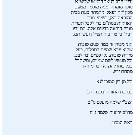
ידי”ן הרב דניאל חלמיש שליט”א
סופר מומחה ומגיה מוסמך מטעם
מכון “יד-רפאל. מתמחה כעת בבית
ההוראה כאן, בשינוי צורת
האותיות בסת”ם כדי לקבל תעודת
מורה-הוראה בדינים אלה. וגם ידיו
רב לו בייצור בתי תפילין ועשייתם.
ואני מכירו זה כמה שנים טובות
שהוא יירא שמיים בתכלית, בעל
מידות טובות, נקי כפיים ובר לבב,
וכל מעשיו לשם שמיים, ומשתדל
בכל כוחו להוציא דבר מתוקן
מתחת ידיו.
וכל מן דין סמוכו לנא.
בברכת התורה ובכבוד רב,
הצב”י שלמה מועלם ס”ט
מח”ס יריעות שלמה ג”ח
ראש המכון.