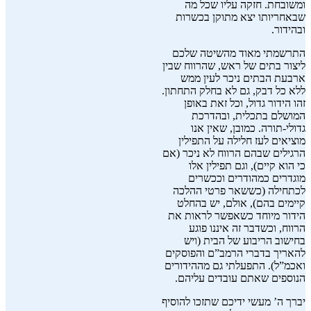
ומשובחת. חזקה עליו שכל מה
שבאחריותו יצא מתוקן בכשרות
ובהידור.
התרשמתי מאוד מהשיטה שלכם
ליצור בתים של ראש, שהרווח שבין
ארבעת הבתים ניכר לעין ממש
ללא כל דבק, גם לא בחלק התחתון.
זהו הידור גדול, וכל זאת באופן
המושלם בתכלית, ובהדרכת
גדולי-תורה. כמובן, שאין אנו
מוציאים לעז חלילה על התפילין
הרגילים שבהם הרווח לא ניכר (אם
כי הוא קיים), וגם תפילין אלו
מוגדרים כמהודרים וככשרים
לכתחילה (כששאר פרטי ההלכה
קיימים בהם), אולם, יש בהחלט
הידור מיוחד כשאפשר לראות את
הרווח, וכשדבר זה איננו פוגע
בחישוב הריבוע של הבית (ויש
להאריך בדברי הרמב”ם והפוסקים
ואכמ”ל). התפעלתי גם מההידורים
הנוספים שאתם עובדים עליהם.
יברך ה’ מעשי ידיכם שתזכו להוסיף