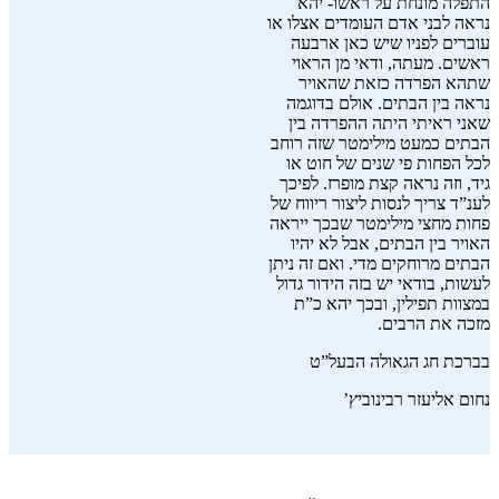
התפלה מונחת על ראשו- יהא
נראה לבני אדם העומדים אצלו או
עוברים לפניו שיש כאן ארבעה
ראשים. מעתה, ודאי מן הראוי
שתהא הפרדה כזאת שהאויר
נראה בין הבתים. אולם בדוגמה
שאני ראיתי היתה ההפרדה בין
הבתים כמעט מילימטר שזה רוחב
לכל הפחות פי שנים של חוט או
גיד, וזה נראה קצת מופרז. לפיכך
לענ”ד צריך לנסות ליצור ריווח של
פחות מחצי מילימטר שבכך ייראה
האויר בין הבתים, אבל לא יהיו
הבתים מרוחקים מדי. ואם זה ניתן
לעשות, בודאי יש בזה הידור גדול
במצוות תפילין, ובכך יהא כ”ת
מזכה את הרבים.
בברכת חג הגאולה הבעל”ט
נחום אליעזר רבינוביץ’