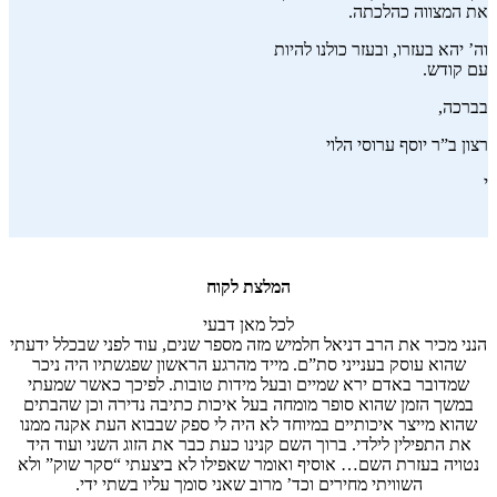
את המצווה כהלכתה.
וה’ יהא בעזרו, ובעזר כולנו להיות
עם קודש.
בברכה,
רצון ב”ר יוסף ערוסי הלוי
י
המלצת לקוח
לכל מאן דבעי
הנני מכיר את הרב דניאל חלמיש מזה מספר שנים, עוד לפני שבכלל ידעתי
שהוא עוסק בענייני סת”ם. מייד מהרגע הראשון שפגשתיו היה ניכר
שמדובר באדם ירא שמיים ובעל מידות טובות. לפיכך כאשר שמעתי
במשך הזמן שהוא סופר מומחה בעל איכות כתיבה נדירה וכן שהבתים
שהוא מייצר איכותיים במיוחד לא היה לי ספק שבבוא העת אקנה ממנו
את התפילין לילדי. ברוך השם קנינו כעת כבר את הזוג השני ועוד היד
נטויה בעזרת השם… אוסיף ואומר שאפילו לא ביצעתי “סקר שוק” ולא
השוויתי מחירים וכד’ מרוב שאני סומך עליו בשתי ידי.