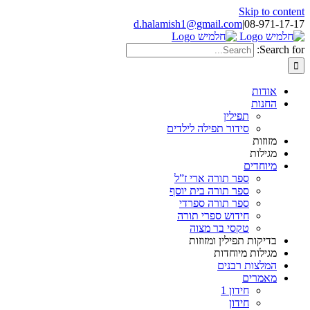
Skip to content
d.halamish1@gmail.com
|
08-971-17-17
Search for:
אודות
החנות
תפילין
סידור תפילה לילדים
מזוזות
מגילות
מיוחדים
ספר תורה ארי ז”ל
ספר תורה בית יוסף
ספר תורה ספרדי
חידוש ספרי תורה
טקסי בר מצוה
בדיקות תפילין ומזוזות
מגילות מיוחדות
המלצות רבנים
מאמרים
חידון 1
חידון