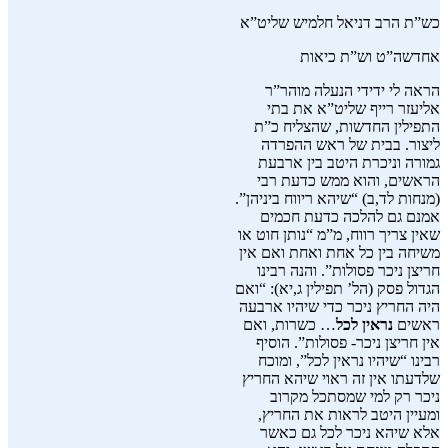
כש”ת הרב דניאל חלמיש שליט”א
אחדשה”ט וש”ת כיאות
הראה לי ידידי הנעלה מוהר”ר
אליעזר רייף שליט”א את בתי
התפילין החדשות, שהצליח כ”ת
ליצור. בבית של ראש ההפרדה
גמורה וניכרת היטב בין ארבעת
הראשים, והוא ממש כדעת רבי
(מנחות לד,ב) “שיהא ריווח ביניהן”.
אמנם גם להלכה כדעת חכמים
שאין צריך רווח, מ”מ “נותן חוט או
משיחה בין כל אחת ואחת ואם אין
חריצן ניכר פסולות”. והנה רבינו
הגדול פסק (הל’ תפילין ג,יא): “ואם
היה החריץ ניכר כדי שיהיו ארבעה
ראשים
נראין לכל
… כשרות, ואם
אין חריצן ניכר- פסולות”. הוסיף
רבינו “שיהיו נראין לכל”, ומוכח
שלדעתו אין זה ראוי שיהא החריץ
ניכר רק למי שמסתכל מקרוב
ומעיין היטב לראות את החריץ,
אלא שיהא ניכר לכל גם כאשר