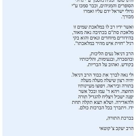
והינו סופר ומגיה מוסמך ע”י גדולי
הסופרים והמגיהים, וכבר סמכו ע”י
גדולי ישראל ידם עליו ואמרו
מבורך.
ואשר ידיו רב לו במלאכת שמים זו
מלאכת סת”ם בכתיבה נאה מאוד,
בהידורים מיוחדים ונאים והוא בקי
רגיל “חזית איש מהיר במלאכתו”.
הרב דניאל נעים הליכות,
ובהסברה, ובנעימות, והליכותיו
בקודש. ואהוב על הבריות.
ולי נאה לברך את כבוד הרב דניאל.
יהיה רצון שיעלה מעלה מעלה
בתורה וביראה. ויפוצו מעיינותיו
החוצה. ויהא ד’ עמו ובכל אשר
יפנה ישכיל ויצליח להגדיל תורה
ולהאדירה. ושלא תצא תקלה תחת
ידו. ויתברך בכל הברכות כולם.
בברכת התורה,
הרב יעקב צ’קוטאי