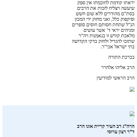
יראתו קודמת לחוכמתו אין ספק
שיעשה ויצליח לזכות את הרבים
בסת”ם מהודרים ללא שום חשש
ופיקפוק כלל, ואני מחזק ידי המכון
הנ”ל שתחת חסותם חוסים סופרים
ומגיהים יראי ד’ אשר עושים
מלאכת קודש זו בנאמנות ויה”ר
שתזכו להגדיל ולחזק בדקי הקדושה
בתי ישראל אכי”ר.
בברכת התורה
הרב אליהו אלחרר
הרב הראשי למודיעין
הרה”ג רב העיר קריית אונו הרב
ד”ר רצון ערוסי