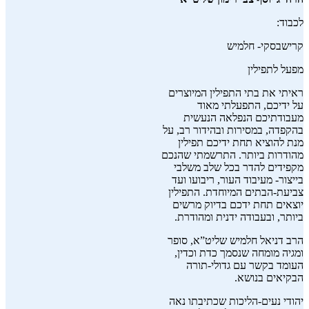
לכבוד:
קרישבסקי- חלמיש
מפעל לתפילין
ראיתי את בתי התפילין המיוצרים
על ידיכם, התפעלתי מאוד
מעבודתיכם הנפלאה הנעשית
בהקפדה, במסירות ובהידור רב, על
מנת להוציא תחת ידיכם תפילין
מהודרות ביותר. התרשמתי שהנכם
מקפידים להדר בכל שלב משלבי
בייצור- מעיבוד העור, ריבועו ועד
צביעת-הבתים המיוחדת. התפילין
יוצאים תחת ידכם בדיוק מרשים
ביותר, ובעבודה ידנית ומהודרת.
הרב דניאל חלמיש שליט”א, סופר
ומגיה מומחה שנסמך כדת וכדין,
העומד בקשר עם גדולי-תורה
הבקיאים בנושא.
יהודי נעים-הליכות שכתיבתו נאה