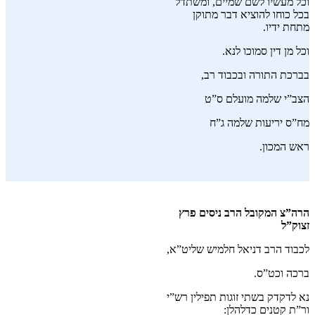
וכל מעשיו לשם שמיים, ומשתדל
בכל כוחו להוציא דבר מתוקן
מתחת ידיו.
וכל מן דין סמוכו לנא.
בברכת התורה ובכבוד רב,
הצב”י שלמה מועלם ס”ט
מח”ס יריעות שלמה ג”ח
ראש המכון.
הרה”צ המקובל הרב ניסים פרץ
זצוק”ל
לכבוד הרב דניאל חלמיש שליט”א,
ברכה וכט”ס.
נא לדקדק בשתי זוגות תפילין רש”י
ור”ת קטנים כדלהלן: