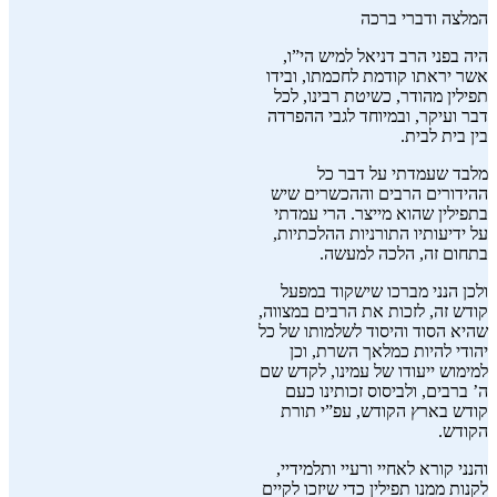
המלצה ודברי ברכה
היה בפני הרב דניאל למיש הי”ו,
אשר יראתו קודמת לחכמתו, ובידו
תפילין מהודר, כשיטת רבינו, לכל
דבר ועיקר, ובמיוחד לגבי ההפרדה
בין בית לבית.
מלבד שעמדתי על דבר כל
ההידורים הרבים וההכשרים שיש
בתפילין שהוא מייצר. הרי עמדתי
על ידיעותיו התורניות ההלכתיות,
בתחום זה, הלכה למעשה.
ולכן הנני מברכו שישקוד במפעל
קודש זה, לזכות את הרבים במצווה,
שהיא הסוד והיסוד לשלמותו של כל
יהודי להיות כמלאך השרת, וכן
למימוש ייעודו של עמינו, לקדש שם
ה’ ברבים, ולביסוס זכותינו כעם
קודש בארץ הקודש, עפ”י תורת
הקודש.
והנני קורא לאחיי ורעיי ותלמידיי,
לקנות ממנו תפילין כדי שיזכו לקיים