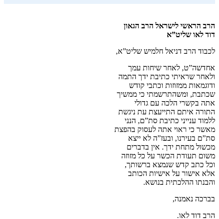
הרב הראשי לישראל הרב הגאון
דוד לאו שליט”א
לכבוד הרב דניאל חלמיש שליט”א,
אחדשה”ט, לאחר שיחות עמך
ולאחר שראיתי כתיבת ידך התמה
ודוגמאות ממזוזות וכתבי קודש
שכתבת, ומשהתרשמתי כי ממשיך
אתה בקשרי הלכה עם גדולי
התורה איתם התייעצת עת ניגשת
ללמוד ענייני כתיבת סת”ם, הנני
מאשר כי ראוי אתה לעסוק בהפצת
סת”ם בעירנו, ובעז”ה לא ייצא
מכשול מתחת ידך. אין בדברים
משום תעודת הכשר על כל מזוזה
וכל כתב קדש שנמצא ברשותך,
אלא אישור על אישיות הכותב
והבנתו ההלכתית בנושא.
בברכה נאמנה,
הרב דוד לאו.