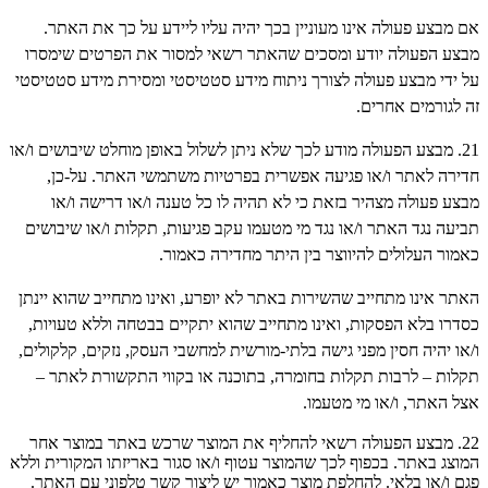
אם מבצע פעולה אינו מעוניין בכך יהיה עליו ליידע על כך את האתר.
מבצע הפעולה יודע ומסכים שהאתר רשאי למסור את הפרטים שימסרו
על ידי מבצע פעולה לצורך ניתוח מידע סטטיסטי ומסירת מידע סטטיסטי
זה לגורמים אחרים.
21. מבצע הפעולה מודע לכך שלא ניתן לשלול באופן מוחלט שיבושים ו/או
חדירה לאתר ו/או פגיעה אפשרית בפרטיות משתמשי האתר. על-כן,
מבצע פעולה מצהיר בזאת כי לא תהיה לו כל טענה ו/או דרישה ו/או
תביעה נגד האתר ו/או נגד מי מטעמו עקב פגיעות, תקלות ו/או שיבושים
כאמור העלולים להיווצר בין היתר מחדירה כאמור.
האתר אינו מתחייב שהשירות באתר לא יופרע, ואינו מתחייב שהוא יינתן
כסדרו בלא הפסקות, ואינו מתחייב שהוא יתקיים בבטחה וללא טעויות,
ו/או יהיה חסין מפני גישה בלתי-מורשית למחשבי העסק, נזקים, קלקולים,
תקלות – לרבות תקלות בחומרה, בתוכנה או בקווי התקשורת לאתר –
אצל האתר, ו/או מי מטעמו.
22. מבצע הפעולה רשאי להחליף את המוצר שרכש באתר במוצר אחר
המוצג באתר. בכפוף לכך שהמוצר עטוף ו/או סגור באריזתו המקורית וללא
פגם ו/או בלאי. להחלפת מוצר כאמור יש ליצור קשר טלפוני עם האתר.