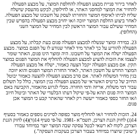
לאחר בירור פניית מבצע הפעולה להחלפת המוצר, על מבצע הפעולה
להחזיר את המוצר למחסני האתר, או לחילופין, לבקש מהעסק שישלח
שליח לביתו לאיסוף המוצר והחזרתו לעסק על חשבונו של מבצע הפעולה.
לאחר ביצוע החלפת המוצר יזוכה ו/או יחויב מבצע הפעולה בהפרש שבין
המחיר ששילם עבור המוצר הראשון לבין המחיר של המוצר השני
(החלופי).
23. במידה ומוצר שנשלח למבצע הפעולה פגום בעת קבלתו, על מבצע
הפעולה להודיע על כך לאתר מיד לאחר שנודע לו על הפגם במוצר. מבצע
הפעולה ישלח את המוצר על חשבונו. היה ומוצר הינו פגום, האתר שומר
לעצמו את הזכות להציע למבצע הפעולה להחליף את המוצר הפגום במוצר
תקין. אם מבצע הפעולה יקבל הצעה כאמור, ישלח אל מבצע הפעולה
המוצר החדש על חשבון האתר, לאחר החזרת המוצר הפגום והוא יזוכה
בגין מחיר המשלוח לאתר. אם סרב מבצע הפעולה להצעה כאמור יבוטל
החיוב של כרטיס האשראי של מבצע הפעולה בגין המוצר, כולל כל תשלום
עבור דמי משלוח, אריזה ודמי החזרה. מבלי לגרוע מהאמור, הקביעה באם
המוצר היה פגום תהא על-פי שיקול דעתו הבלעדי של האתר וביטול חיוב
ו/או החזר כספי כאמור ייעשה רק לאחר שהאתר קבע כי המוצר אכן
פגום.
24. הזכות להחזיר ו/או להחליף מוצר כפופה לסייגים נוספים כאמור בסעיף
14(ג) לחוק הגנת הצרכן, תשמ”א -1981. על-פי סעיף 14(ד)(4) לחוק הגנת
הצרכן, לקוח לא רשאי לבטל עסקה שבה המוצר יוצר במיוחד עבורו
(“טובין שיוצרו במיוחד בעבור הצרכן בעקבות העסקה”.)