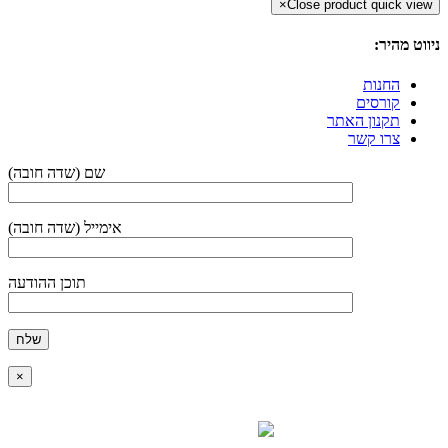
×
Close product quick view
ניווט מהיר:
החנות
קורסים
תקנון האתר
צרו קשר
(שם (שדה חובה
(אימייל (שדה חובה
תוכן ההודעה
×
כל הזכויות שמורות :
לחלמיש סת"ם
| בניית האתר:
סיינט בניית אתרים