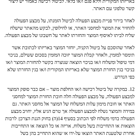
באריזתו המקורית וללא פגם ו/או בלאי. לביטול רכישה כאמור יש ליצור
קשר טלפוני עם האתר.
לאחר בירור פניית מבצע הפעולה לביטול הזמנתו, על מבצע הפעולה
להחזיר את המוצר למחסני האתר, או לחילופין, לבקש מהאתר שישלח
שליח לביתו לאיסוף המוצר והחזרתו לאתר על חשבונו של מבצע הפעולה.
לאחר שהוסכם על ביטול הקניה, יוחזר המוצר באריזתו לכתובת אשר
תימסר למזמין, ולאחר קבלת המוצר יזוכה המזמין בסכום ששילם, בניכוי
דמי טיפול ומשלוח ו/או בניכוי הוצאה שנוצרה בקשר להחזרת המוצר ו/או
בניכוי בגין החזרת המוצר שלא באריזתו המקורית ו/או בגין החזרתו שלא
כפי הנדרש.
12. במקרה של ביטול רכישה ו/או החלפת מוצר – אם כבר סופק המוצר
למבצע הפעולה, על מבצע הפעולה חלה חובת החזרת המוצר למחסני
האתר או חובת מימון עלות המשלוח של המוצר אל מחסני האתר. גם
במידה והמוצר נשלח למבצע הפעולה אך טרם הגיע אליו, יחויב מבצע
הפעולה בדמי משלוח לפי הכתוב בסעיף 14(ה) בחוק הגנת הצרכן: לרבות
הוצאות או התחייבות בשל משלוח, אריזה או כל הוצאה או התחייבות
אחרת שלטענת האתר הוצאו על-ידו או שהוא התחייב בהן בשל