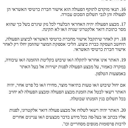
16. תנאי מוקדם לתוקף הפעולה הוא אישור חברת כרטיסי האשראי הן
לפעולה והן לגבי תשלום הסכום עבורה.
17. מבצע הפעולה יהיה האחראי הבלעדי לכל נזק שיגרם בשל כך שהוא
מסר כתובת דואר אלקטרוני שגויה ו/או לא תקינה.
18. רק לאחר שיתקבל אישור מחברת כרטיסי האשראי לביצוע הפעולה,
תיחשב העסקה כברת ביצוע. הליכי אספקת המוצר שהוזמן יחלו רק לאחר
אישור חברת כרטיסי האשראי.
19. האתר אינו אחראי לתקלה ו/או שיבוש בקליטת ההזמנה ו/או עיבודה,
במקרה כאמור, על מבצע הפעולה לפנות ישירות אל בעל האתר
באמצעות הטלפון.
אם יחול שיבוש ו/או טעות בתיאור מוצר, מחירו ו/או כל פרט אחר, יהיה
האתר רשאי לבטל את הזמנת מבצע הפעולה ומבצע הפעולה לא יחויב
בכל תשלום בגין הזמנתו שבוטלה.
20. האתר יהיה רשאי לשלוח אל מבצע פעולה דואר אלקטרוני, לפנות
אליו בכתב או בעל-פה בכל מידע בדבר מבצעים ו/או עניינים אחרים
לרבות פרסומות מגופים מסחריים וכו’.