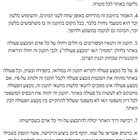
גלישה באתר לכל מטרה.
4. האמור בתקנון זה מתייחס באופן שווה לשני המינים, והשימוש בלשון
זכר הוא מטעמי נוחות בלבד. בכל מקום בתקנון זה בו משתמשים בלשון
זכר, הכוונה גם לנקבה במשמע ולהיפך.
5. תקנון זה ותנאיו המפורטים בו חלים ויחולו על כל אדם המבצע פעולה
באתר (להלן: “מזמין” ו/או “מבצע פעולה”). לגבי תקנון זה יחולו הוראות
הקוגנטיות שבחוק הגנת הצרכן.
6. על כל מבצע פעולה לקרוא תקנון זה במלואו, בקפידה ובעיון, וכל פעולה
באתר מהווה את הסכמת מבצע פעולה לקבל תקנון זה ולנהוג על-פיו. אם
מבצע פעולה אינו מסכים לתנאי כלשהו מתנאי תקנון זה, מבצע הפעולה
מתבקש לא לעשות כל פעולה באתר. תקנון זה יהווה את הבסיס המשפטי
לכל דיון משפטי ו/או לא משפטי שעלול להתקיים בין מבצע הפעולה לבין
האתר.
7. רכישה דרך האתר יכולה להתבצע על-ידי כל אדם כשברשותו:
א. כרטיס אשראי על שמו, תקף ביום ביצוע הרכישה, אשר הונפק בשבילו