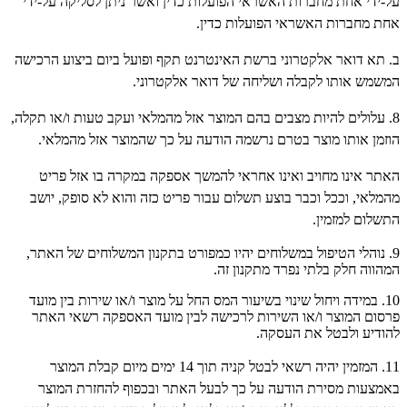
על-ידי אחת מחברות האשראי הפועלות כדין ואשר ניתן לסליקה על-ידי
אחת מחברות האשראי הפועלות כדין.
ב. תא דואר אלקטרוני ברשת האינטרנט תקף ופועל ביום ביצוע הרכישה
המשמש אותו לקבלה ושליחה של דואר אלקטרוני.
8. עלולים להיות מצבים בהם המוצר אזל מהמלאי ועקב טעות ו/או תקלה,
הוזמן אותו מוצר בטרם נרשמה הודעה על כך שהמוצר אזל מהמלאי.
האתר אינו מחויב ואינו אחראי להמשך אספקה במקרה בו אזל פריט
מהמלאי, וככל וכבר בוצע תשלום עבור פריט כזה והוא לא סופק, יושב
התשלום למזמין.
9. נוהלי הטיפול במשלוחים יהיו כמפורט בתקנון המשלוחים של האתר,
המהווה חלק בלתי נפרד מתקנון זה.
10. במידה ויחול שינוי בשיעור המס החל על מוצר ו/או שירות בין מועד
פרסום המוצר ו/או השירות לרכישה לבין מועד האספקה רשאי האתר
להודיע ולבטל את העסקה.
11. המזמין יהיה רשאי לבטל קניה תוך 14 ימים מיום קבלת המוצר
באמצעות מסירת הודעה על כך לבעל האתר ובכפוף להחזרת המוצר