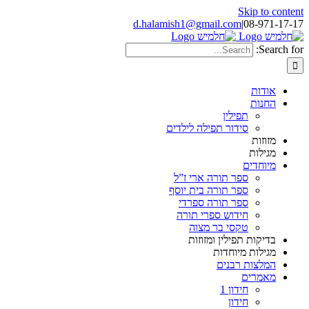
Skip to content
d.halamish1@gmail.com
|
08-971-17-17
Search for:
אודות
החנות
תפילין
סידור תפילה לילדים
מזוזות
מגילות
מיוחדים
ספר תורה ארי ז”ל
ספר תורה בית יוסף
ספר תורה ספרדי
חידוש ספרי תורה
טקסי בר מצוה
בדיקות תפילין ומזוזות
מגילות מיוחדות
המלצות רבנים
מאמרים
חידון 1
חידון