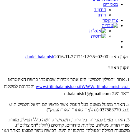
מאמרים
חידון 1
חידון
צרו קשר
תקנון האתר
2016-11-27T11:12:35+02:00
daniel halamish
תקנון האתר
1. אתר “תפילין חלמיש” הינו אתר מכירות שכתובתו ברשת האינטרנט
WWW.tfilinhalamish.co.il
www.tfilinhalamish.co.il
והכתובת למשלוח
דואר הינה d.halamish1@gmail.com
2. האתר מופעל מטעם בעל העסק אשר פרטיו הם דניאל חלמיש ת.ז./
ע.מ. 037583770 (להלן: “האתר” ו/או “העסק”).
3. האתר מציע למכירה, בין היתר, תשמישי קדושה כולל תפילין, מזוזות,
ספרי תורה, מגילות, טליתות סידורים, קורסים (להלן: “המוצר/ים”).
משמעות המילה “פעולה” בתקנון זה הינה: רכישת מוצר המוצע באתר ו/או