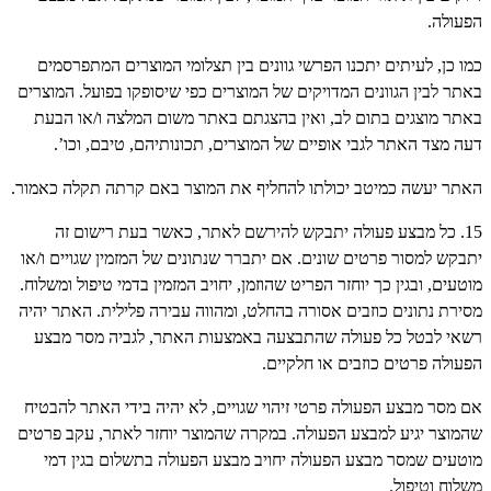
הפעולה.
כמו כן, לעיתים יתכנו הפרשי גוונים בין תצלומי המוצרים המתפרסמים
באתר לבין הגוונים המדויקים של המוצרים כפי שיסופקו בפועל. המוצרים
באתר מוצגים בתום לב, ואין בהצגתם באתר משום המלצה ו/או הבעת
דעה מצד האתר לגבי אופיים של המוצרים, תכונותיהם, טיבם, וכו’.
האתר יעשה כמיטב יכולתו להחליף את המוצר באם קרתה תקלה כאמור.
15. כל מבצע פעולה יתבקש להירשם לאתר, כאשר בעת רישום זה
יתבקש למסור פרטים שונים. אם יתברר שנתונים של המזמין שגויים ו/או
מוטעים, ובגין כך יוחזר הפריט שהוזמן, יחויב המזמין בדמי טיפול ומשלוח.
מסירת נתונים כוזבים אסורה בהחלט, ומהווה עבירה פלילית. האתר יהיה
רשאי לבטל כל פעולה שהתבצעה באמצעות האתר, לגביה מסר מבצע
הפעולה פרטים כוזבים או חלקיים.
אם מסר מבצע הפעולה פרטי זיהוי שגויים, לא יהיה בידי האתר להבטיח
שהמוצר יגיע למבצע הפעולה. במקרה שהמוצר יוחזר לאתר, עקב פרטים
מוטעים שמסר מבצע הפעולה יחויב מבצע הפעולה בתשלום בגין דמי
משלוח וטיפול.