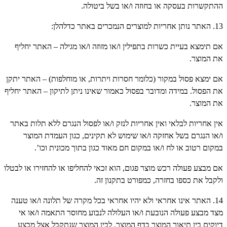
ההתקשרות בעסקה או בחוזה ו/או בשל ביטולה.
13. האתר נותן אחריות למוצרים הנמכרים באתר כדלהלן:
אם תימצא בעיית כשרות בתפילין ו/או מזוזה ו/או מגילה – האתר יחליף
את המוצר.
אם ימצא פסול במקור (כלומר חסרות ויתרות, או מוחלפות) – האתר יתקן
את הפסול. במידה ומדובר בפסול כאמור שאינו ניתן לתיקון – האתר יחליף
את המוצר.
אין אחריות לבלאי ואין אחריות לנזק ו/או לפסול הנגרם ללא תלות באתר
ו/או הנגרם בשל אחזקה ו/או שימוש לא תקינים, כגון העמדת המוצר
במקום רטוב או לח ו/או במקום חם מאוד כגון בתוך מכונית וכו’.
אם מבצע פעולה רכש מוצר פגום, הוא זכאי להחליפו או להחזירו או לבטלו
ולקבל את כספו בחזרה, כמפורט בתקנון זה.
14. האתר אינו אחראי ולא יהיו אחראי בכל מקרה של תלונה ו/או טענה
מצד מבצע פעולה הנובעת ו/או העלולה לנבוע מחוסר התאמה ו/או אי
דיוקים בין תיאור המוצר בדף המוצר, לבין המוצר שנתקבל אצל מבצע