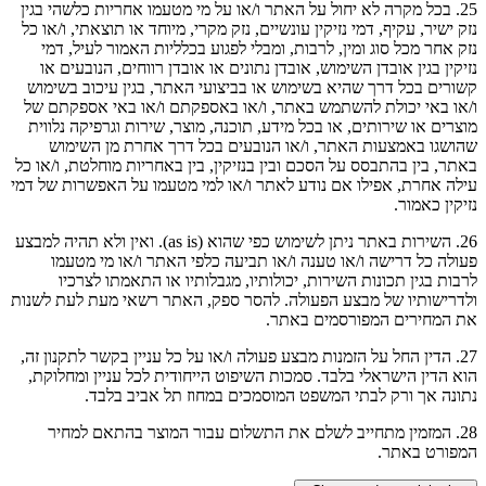
25. בכל מקרה לא יחול על האתר ו/או על מי מטעמו אחריות כלשהי בגין
נזק ישיר, עקיף, דמי נזיקין עונשיים, נזק מקרי, מיוחד או תוצאתי, ו/או כל
נזק אחר מכל סוג ומין, לרבות, ומבלי לפגוע בכלליות האמור לעיל, דמי
נזיקין בגין אובדן השימוש, אובדן נתונים או אובדן רווחים, הנובעים או
קשורים בכל דרך שהיא בשימוש או בביצועי האתר, בגין עיכוב בשימוש
ו/או באי יכולת להשתמש באתר, ו/או באספקתם ו/או באי אספקתם של
מוצרים או שירותים, או בכל מידע, תוכנה, מוצר, שירות וגרפיקה נלווית
שהושגו באמצעות האתר, ו/או הנובעים בכל דרך אחרת מן השימוש
באתר, בין בהתבסס על הסכם ובין בנזיקין, בין באחריות מוחלטת, ו/או כל
עילה אחרת, אפילו אם נודע לאתר ו/או למי מטעמו על האפשרות של דמי
נזיקין כאמור.
26. השירות באתר ניתן לשימוש כפי שהוא (as is). ואין ולא תהיה למבצע
פעולה כל דרישה ו/או טענה ו/או תביעה כלפי האתר ו/או מי מטעמו
לרבות בגין תכונות השירות, יכולותיו, מגבלותיו או התאמתו לצרכיו
ולדרישותיו של מבצע הפעולה. להסר ספק, האתר רשאי מעת לעת לשנות
את המחירים המפורסמים באתר.
27. הדין החל על הזמנות מבצע פעולה ו/או על כל עניין בקשר לתקנון זה,
הוא הדין הישראלי בלבד. סמכות השיפוט הייחודית לכל עניין ומחלוקת,
נתונה אך ורק לבתי המשפט המוסמכים במחוז תל אביב בלבד.
28. המזמין מתחייב לשלם את התשלום עבור המוצר בהתאם למחיר
המפורט באתר.