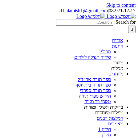
Skip to content
d.halamish1@gmail.com
|
08-971-17-17
Search for:
אודות
החנות
תפילין
סידור תפילה לילדים
מזוזות
מגילות
מיוחדים
ספר תורה ארי ז”ל
ספר תורה בית יוסף
ספר תורה ספרדי
חידוש ספרי תורה
טקסי בר מצוה
בדיקות תפילין ומזוזות
מגילות מיוחדות
המלצות רבנים
מאמרים
חידון 1
חידון