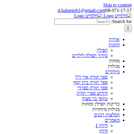
Skip to content
d.halamish1@gmail.com
|
08-971-17-17
Search for:
אודות
החנות
תפילין
סידור תפילה לילדים
מזוזות
מגילות
מיוחדים
ספר תורה ארי ז”ל
ספר תורה בית יוסף
ספר תורה ספרדי
חידוש ספרי תורה
טקסי בר מצוה
בדיקות תפילין ומזוזות
מגילות מיוחדות
המלצות רבנים
מאמרים
חידון 1
חידון