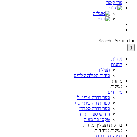
צרו קשר
Search for:
אודות
החנות
תפילין
סידור תפילה לילדים
מזוזות
מגילות
מיוחדים
ספר תורה ארי ז”ל
ספר תורה בית יוסף
ספר תורה ספרדי
חידוש ספרי תורה
טקסי בר מצוה
בדיקות תפילין ומזוזות
מגילות מיוחדות
המלצות רבנים