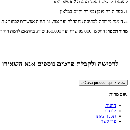
להזמנת ולרכישת ספר התורה 2 אפשרויות:
1. ספר תורה מוכן (במידה וקיים במלאי).
2. הזמנה מיוחדת לכתיבה מהתחלה ועד גמר, אז תהיה אפשרות לבחור את רמת הכתיבה, ותוספות ההידורים השונות על פי דרישה.
מחיר הספר:
החל מ- 85,000 ש”ח ועד 160,000 ש”ח, בהתאם לרמת ההידור ויופי הכתב.
לרכישה ולקבלת פרטים נוספים אנא השאירו ל
×
Close product quick view
ניווט מהיר:
החנות
קורסים
תקנון האתר
צרו קשר