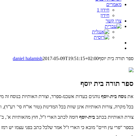
מאמרים
חידון 1
חידון
צרו קשר
ספר תורה בית יוסף
2017-05-09T19:51:15+02:00
daniel halamish
ספר תורה בית יוסף
את
נוסח בית-יוסף
נוהגים בעדות אשכנז-ספרד, וצורת האותיות בנוסח זה מי
בכל מקרה, צורות האותיות אינן שוות בכל המדינות (טור או”ח סי’ רע”ד),
צורת האותיות בכתב
בית-יוסף
דומה לכתב הארי ז”ל, חוץ מהאותיות א’, ב’, ח’
בספר “פרי עץ חיים” מובא כי הארי ז”ל אמר שלכל כתב בפני עצמו יש רמז ב