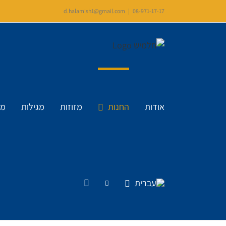
Ski
d.halamish1@gmail.com
|
08-971-17-17
t
conten
אודות
החנות
מזוזות
מגילות
מי